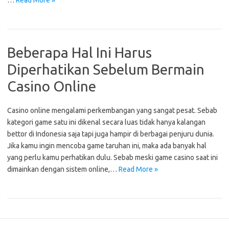
…
Read More »
Beberapa Hal Ini Harus
Diperhatikan Sebelum Bermain
Casino Online
Casino online mengalami perkembangan yang sangat pesat. Sebab
kategori game satu ini dikenal secara luas tidak hanya kalangan
bettor di Indonesia saja tapi juga hampir di berbagai penjuru dunia.
Jika kamu ingin mencoba game taruhan ini, maka ada banyak hal
yang perlu kamu perhatikan dulu. Sebab meski game casino saat ini
dimainkan dengan sistem online,…
Read More »