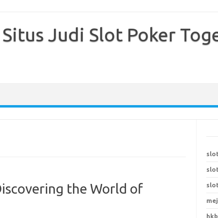
Situs Judi Slot Poker Tog
slo
slo
Discovering the World of
slo
mej
hk