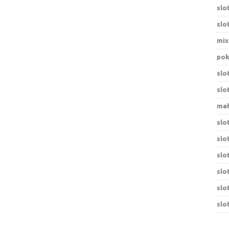
slo
slo
mix
pok
slo
slo
mah
slo
slo
slo
slo
slo
slo