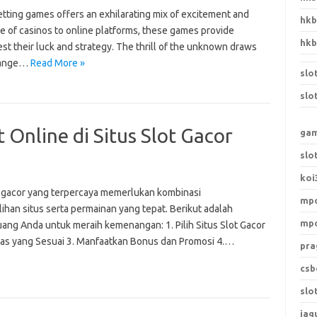
tting games offers an exhilarating mix of excitement and
hk
re of casinos to online platforms, these games provide
hk
est their luck and strategy. The thrill of the unknown draws
change…
Read More »
slo
slo
Online di Situs Slot Gacor
gam
slo
koi
t gacor yang terpercaya memerlukan kombinasi
mp
ihan situs serta permainan yang tepat. Berikut adalah
mp
ang Anda untuk meraih kemenangan: 1. Pilih Situs Slot Gacor
litas yang Sesuai 3. Manfaatkan Bonus dan Promosi 4.…
pra
cs
slo
jag