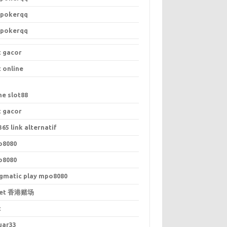
bpokerqq
bpokerqq
t gacor
t online
e slot88
t gacor
365 link alternatif
o8080
o8080
gmatic play mpo8080
bet 香港赌场
t
uar33