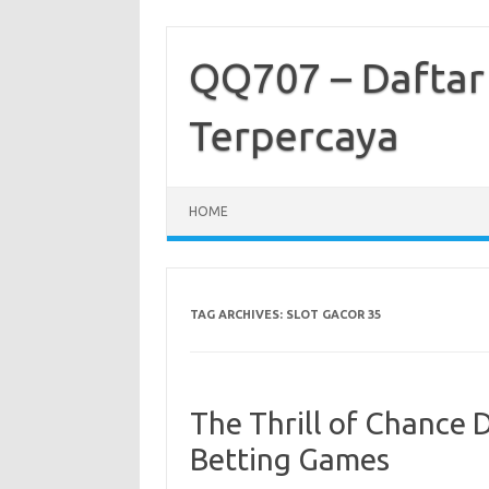
Skip
to
content
QQ707 – Daftar 
Terpercaya
HOME
TAG ARCHIVES:
SLOT GACOR 35
The Thrill of Chance 
Betting Games