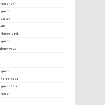
t gacor 777
t gacor
 parlay
a88
t deposit 10k
t gacor
jong ways
t
t
t gacor
t terpercaya
t gacor hari ini
t gacor