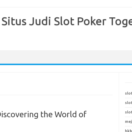
Situs Judi Slot Poker Tog
slo
slo
Discovering the World of
slo
mej
hk