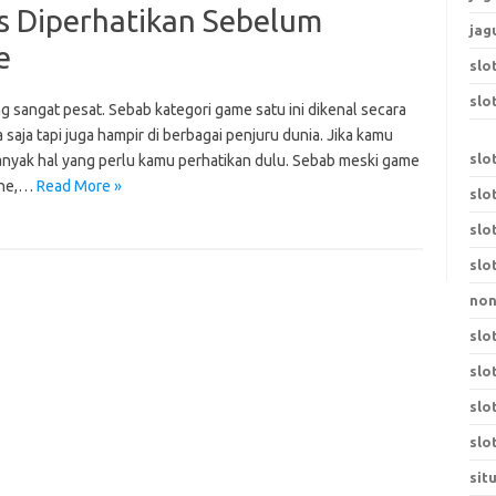
us Diperhatikan Sebelum
jag
e
slo
slo
sangat pesat. Sebab kategori game satu ini dikenal secara
 saja tapi juga hampir di berbagai penjuru dunia. Jika kamu
slo
anyak hal yang perlu kamu perhatikan dulu. Sebab meski game
line,…
Read More »
slo
slo
slo
non
slo
slo
slo
slo
sit