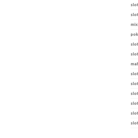
slo
slo
mix
pok
slo
slo
mah
slo
slo
slo
slo
slo
slo