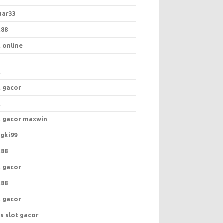
uar33
t88
t online
t
t gacor
t
t gacor maxwin
gki99
t88
t gacor
t88
t gacor
us slot gacor