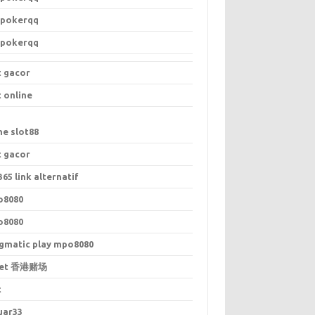
bpokerqq
bpokerqq
t gacor
t online
e slot88
t gacor
365 link alternatif
o8080
o8080
gmatic play mpo8080
bet 香港赌场
t
uar33