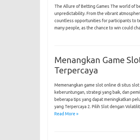
The Allure of Betting Games The world of be
unpredictability. From the vibrant atmosphe
countless opportunities for participants to t
many people, as the chance to win could 
Menangkan Game Slot 
Terpercaya
Memenangkan game slot online di situs slo
keberuntungan, strategi yang baik, dan pemil
beberapa tips yang dapat meningkatkan pelu
yang Terpercaya 2. Pilih Slot dengan Volati
Read More »