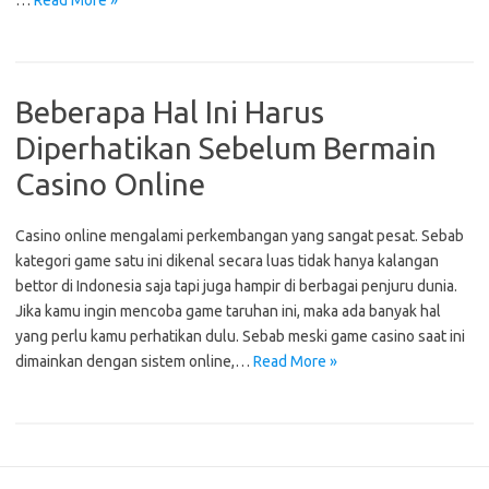
…
Read More »
Beberapa Hal Ini Harus
Diperhatikan Sebelum Bermain
Casino Online
Casino online mengalami perkembangan yang sangat pesat. Sebab
kategori game satu ini dikenal secara luas tidak hanya kalangan
bettor di Indonesia saja tapi juga hampir di berbagai penjuru dunia.
Jika kamu ingin mencoba game taruhan ini, maka ada banyak hal
yang perlu kamu perhatikan dulu. Sebab meski game casino saat ini
dimainkan dengan sistem online,…
Read More »