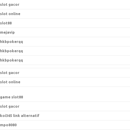
slot gacor
slot online
slot88
mejavip
hkbpokerqq
hkbpokerqq
hkbpokerqq
slot gacor
slot online
game slot88
slot gacor
koi365 link alternatif
mpo8080