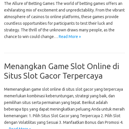
The Allure of Betting Games The world of betting games offers an
exhilarating mix of excitement and unpredictability. From the vibrant
atmosphere of casinos to online platforms, these games provide
countless opportunities for participants to test their luck and
strategy. The thrill of the unknown draws many people, as the
chance to win could change…
Read More »
Menangkan Game Slot Online di
Situs Slot Gacor Terpercaya
Memenangkan game slot online di situs slot gacor yang terpercaya
memerlukan kombinasi keberuntungan, strategi yang baik, dan
pemilihan situs serta permainan yang tepat. Berikut adalah
beberapa tips yang dapat meningkatkan peluang Anda untuk meraih
kemenangan: 1. Pilih Situs Slot Gacor yang Terpercaya 2. Pilih Slot
dengan Volatilitas yang Sesuai 3. Manfaatkan Bonus dan Promosi 4.