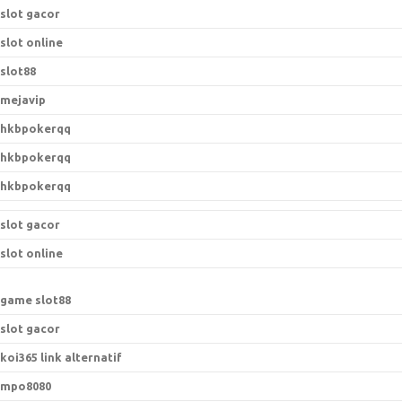
slot gacor
slot online
slot88
mejavip
hkbpokerqq
hkbpokerqq
hkbpokerqq
slot gacor
slot online
game slot88
slot gacor
koi365 link alternatif
mpo8080