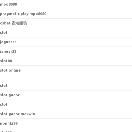
mpo8080
pragmatic play mpo8080
csbet 香港赌场
slot
jaguar33
jaguar33
slot88
slot online
slot
slot gacor
slot
slot gacor maxwin
nongki99